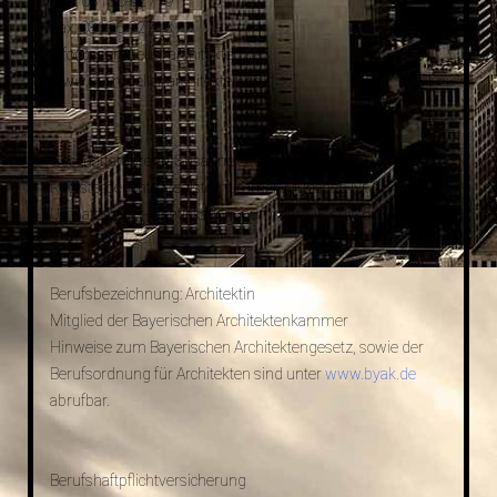
Fon: 08136-92719
Fax: 08136-92718
info@seemueller-architekten.de
www.seemueller-architekten.de
Geschäftsführerin: Susanne Seemüller
Registergericht / Registernummer: München Nr. 231172
Umsatzsteuer-Identifikationsnummer: DE310266640
Berufsbezeichnung: Architektin
Mitglied der Bayerischen Architektenkammer
Hinweise zum Bayerischen Architektengesetz, sowie der
Berufsordnung für Architekten sind unter
www.byak.de
abrufbar.
Berufshaftpflichtversicherung