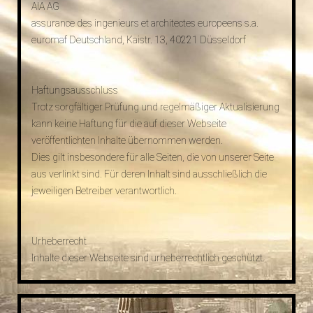
AIA AG
assurance des ingenieurs et architectes europeens s.a.
euromaf Deutschland, Kaistr. 13, 40221 Düsseldorf
Haftungsausschluss
Trotz sorgfältiger Prüfung und regelmäßiger Aktualisierung
kann keine Haftung für die auf dieser Webseite
veröffentlichten Inhalte übernommen werden.
Dies gilt insbesondere für alle Seiten, die von unserer Seite
aus verlinkt sind. Für deren Inhalt sind ausschließlich die
jeweiligen Betreiber verantwortlich.
Urheberrecht
Inhalte dieser Webseite sind urheberrechtlich geschützt.