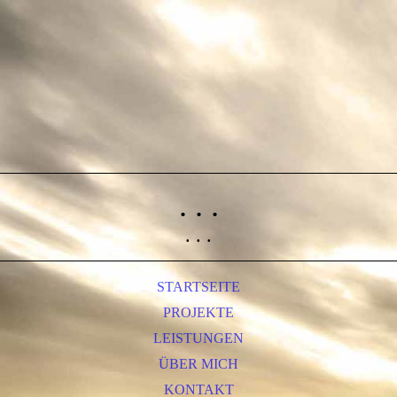
. . .
. . .
STARTSEITE
PROJEKTE
LEISTUNGEN
ÜBER MICH
KONTAKT