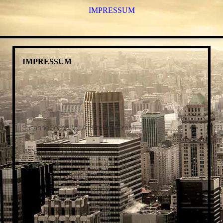
IMPRESSUM
IMPRESSUM
Susanne Seemüller Architekten Gmbh
Inhaltlich verantwortlich
Susanne Seemüller
Dipl.-Ing. Architektin Univ.
Botenveitlweg 11
85229 Markt Indersdorf